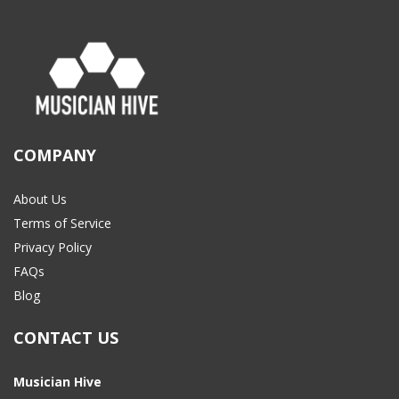
COMPANY
About Us
Terms of Service
Privacy Policy
FAQs
Blog
CONTACT US
Musician Hive