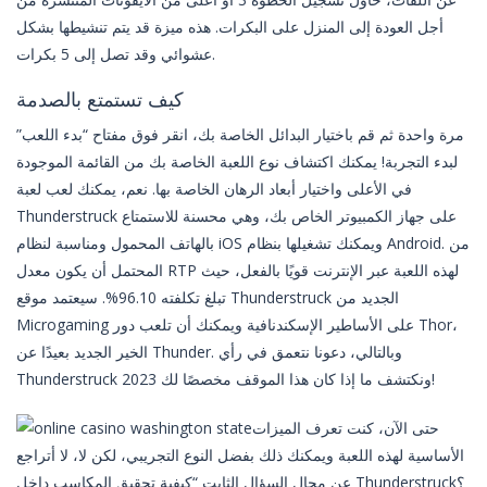
أجل العودة إلى المنزل على البكرات. هذه ميزة قد يتم تنشيطها بشكل
عشوائي وقد تصل إلى 5 بكرات.
كيف تستمتع بالصدمة
مرة واحدة ثم قم باختيار البدائل الخاصة بك، انقر فوق مفتاح “بدء اللعب”
لبدء التجربة! يمكنك اكتشاف نوع اللعبة الخاصة بك من القائمة الموجودة
في الأعلى واختيار أبعاد الرهان الخاصة بها. نعم، يمكنك لعب لعبة
Thunderstruck على جهاز الكمبيوتر الخاص بك، وهي محسنة للاستمتاع
بالهاتف المحمول ومناسبة لنظام iOS ويمكنك تشغيلها بنظام Android. من
المحتمل أن يكون معدل RTP لهذه اللعبة عبر الإنترنت قويًا بالفعل، حيث
تبلغ تكلفته 96.10%. سيعتمد موقع Thunderstruck الجديد من
Microgaming على الأساطير الإسكندنافية ويمكنك أن تلعب دور Thor،
الخير الجديد بعيدًا عن Thunder. وبالتالي، دعونا نتعمق في رأي
Thunderstruck 2023 ونكتشف ما إذا كان هذا الموقف مخصصًا لك!
حتى الآن، كنت تعرف الميزات
الأساسية لهذه اللعبة ويمكنك ذلك بفضل النوع التجريبي، لكن لا، لا أتراجع
عن مجال السؤال الثابت “كيفية تحقيق المكاسب داخل Thunderstruck؟