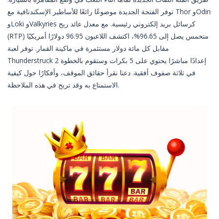
توفر الفتحة الجديدة موضوعًا رائعًا للأساطير الإسكندنافية مع Thor وOdin
وLoki وValkyries كرسائل بريد إلكتروني رئيسية. مع معدل عائد ربح
(RTP) متحمس يصل إلى 96.65%، اكتشف اللاعبون 96.95 دولارًا أمريكيًا
مقابل كل مائة دولار مستثمرة في ماكينة القمار. توفر لعبة
Thunderstruck 2 إعدادًا مباشرًا يحتوي على 5 بكرات وستقوم بالخطوة
في ثلاثة صفوف أفقية. دعنا نقرأ حقائق الموقف، وأفكارًا حول كيفية
الاستمتاع به وقد تربح في هذه الملاحظة.