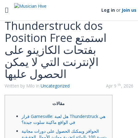
Categories
Toggle navigation
Log in
or
Join us
Thunderstruck dos
Position Free استمتع
بفتحات الكازينو على
الإنترنت التي لا يمكن
الحصول عليها
th
Written by Milo in
Uncategorized
Apr 9
, 2026
مقالات
قرار Gamesville: هل لعبة Thunderstruck هي
في الواقع ماكينة سلوت جيدة؟
الحوافز ويمكنك الحصول على دورات مجانية
بنسبة 100 بالمائة لتجربة موانئ الأموال الحقيقية