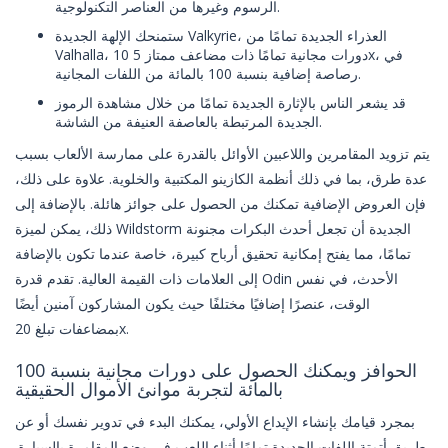
الرسوم وغيرها من العناصر التكنولوجية.
ستمنحك الإلهة الجديدة Valkyrie، العذراء الجديدة تمامًا من
Valhalla، 10 دورات مجانية تمامًا ذات مضاعف ممتاز 5x، في
رصاصة إضافية بنسبة 100 بالمائة من اللفات المجانية.
قد يشعر الناس بالإثارة الجديدة تمامًا من خلال مشاهدة الرموز
الجديدة المرتبطة بالعاصفة العنيفة من الشاشة.
يتم تزويد المقامرين واللاعبين الأوائل بالقدرة على ممارسة الألعاب بسبب
عدة طرق، بما في ذلك أنظمة الكازينو المكتبية والخلوية. علاوة على ذلك،
فإن العروض الإضافية تمكنك من الحصول على جوائز هائلة. بالإضافة إلى
ذلك، يمكن لميزة Wildstorm الجديدة أن تجعل أحدث البكرات مجنونة
تمامًا، مما يفتح إمكانية تحقيق أرباح كبيرة، خاصة عندما تكون بالإضافة
إلى العلامات ذات القيمة العالية. تقدم قدرة Odin الأحدث، في نفس
الوقت، عنصرًا إضافيًا مختلفًا حيث يكون المشاركون آمنين أيضًا
بمضاعفات تبلغ 20x.
الحوافز ويمكنك الحصول على دورات مجانية بنسبة 100
بالمائة لتجربة موانئ الأموال الحقيقية
بمجرد قيامك بإنشاء الإيداع الأولي، يمكنك البدء في تدوير نفسك أو عن
طريق أتمتة اللفات الجديدة تمامًا أثناء اللعب في وضع المقامرة بالسيارة.