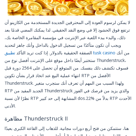
لا يمكن لرسوم العودة إلى المحترفين الجديدة المستخدمة من الكازينو أن
ترتفع فوق الحشود إلا في وضع النقد الحقيقي. لذا يمكنك المضي قدمًا بعد
ذلك، والبدء ببدء اللعبة عبر الإنترنت في مؤسسة المقامرة الخاصة بك،
ويجب أن تكون متأكدًا من تسجيل الدخول بالداخل وأنك جاهز لتحديد
من أنك
تطبيق tusk casino
الصفقة الحقيقية بالدولار. إذا كنت تريد التأكد
ستختبر أيضًا داخل موقع على الإنترنت أفضل نوع من Thunderstruck،
فسوف تكتشف ذلك بنفسك. من المتوقع أن تحصل على 2564 دورة قبل
انتهاء عملية البيع عند اتخاذ قرار بشأن تكوين RTP الأفضل من
Thunderstruck. ولهذا السبب من المهم أن تعرف أنك ستجرب متغير
RTP الجديد المفيد من Thunderstruck والذي يزيد من فرصك في الفوز
نظرًا لأن نسبة RTP المشابهة إلى حد كبير dos.22% بدلاً من RTP الأحدث
الأدنى.
مظاهرة Thunderstruck II
هنا، ستتمكن من فتح أربع دورات مجانية. للذهاب إلى القاعة الكبرى بعيدًا
عن اللفات، حاول تسجيل الخطوة 3 أو أعلى من الأيقونات المنتشرة من