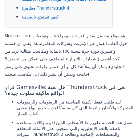
مظاهرة Thunderstruck II
كيف تستمتع بالصدمة
Slotsites.com هو موقع منفصل يقدم اقتراحات ومراجعات وتوصيات
حول ألعاب القمار عبر الإنترنت وشركات المقامرة.
هذا يعني أن خمسة
وعشرين دورة حرة بنسبة 100 بالمائة ومكاسب متتالية تزيد من
المضاعف حتى تتمكن من تحقيق 5x كحد أقصى (انتصارات الانهيار
الجليدي). يمكن أن يملأ هذا كل أو أي خمس بكرات تحتوي على رموز
جامحة ويمكن أن يشير ذلك إلى مكاسب ضخمة!
قرار Gamesville: هل لعبة Thunderstruck هي في
الواقع ماكينة سلوت جيدة؟
لقد طلبت فقط الكمية المناسبة من الرسومات والرسومات
المتحركة والألحان والنمط الذي كان مناسبًا لجذب جميع أنواع محبي
ألعاب القمار.
تعمل هذه الخدمة على ربط الأشخاص الذين لديهم وكالات مساعدة
ناطقة باللغة الإنجليزية والتي ستجيب على الأسئلة المتعلقة
بميزات Thunderstruck 2 والمصطلحات الإضافية ومعالجة